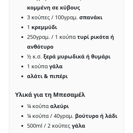
κομμένη σε κύβους
3 κούπες / 100γραμ.
σπανάκι
1
κρεμμύδι
250γραμ. / 1 κούπα
τυρί ρικότα ή
ανθότυρο
½ κ.σ.
ξερά μυρωδικά ή θυμάρι
1 κούπα
γάλα
αλάτι & πιπέρι
Υλικά για τη Μπεσαμέλ
¼ κούπα
αλεύρι
¼ κούπα / 40γραμ.
βούτυρο ή λάδι
500ml / 2 κούπες
γάλα