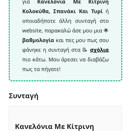
για
Κανελόνια Με Κίτρινη
κανελόνια, πρέπει να προσθέσετε
Κολοκύθα, Σπανάκι Και Τυρί
ή
υγρασία όπως σάλτσα ντομάτας ή γάλα
οποιαδήποτε άλλη συνταγή στο
στον πάτο του ταψιού πριν
website, παρακαλώ άσε μου μια 🌟
τοποθετήσετε τα γεμιστά κανελόνια
βαθμολογία
και πες μου πως σου
καθώς χρειάζονται αρκετό υγρό για να
φάνηκε η συνταγή στα 📝
σχόλια
ψηθούν ενώ βρίσκονται στο φούρνο. Για
πιο κάτω. Μου άρεσει να διαβάζω
να μην καούν και στεγνώσουν, θα
πως τα πήγατε!
πρέπει επίσης να τα καλύψετε συνήθως
με μια σάλτσα μπεσαμέλ ή τυριά.
Συνταγή
Κανελόνια Με Κίτρινη