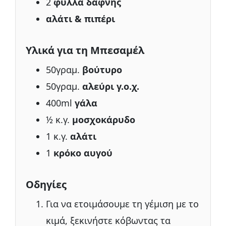
2
φύλλα δάφνης
αλάτι & πιπέρι
Υλικά για τη Μπεσαμέλ
50γραμ.
βούτυρο
50γραμ.
αλεύρι γ.ο.χ.
400ml
γάλα
½ κ.γ.
μοσχοκάρυδο
1 κ.γ.
αλάτι
1
κρόκο αυγού
Οδηγίες
Για να ετοιμάσουμε τη γέμιση με το
κιμά, ξεκινήστε κόβωντας τα