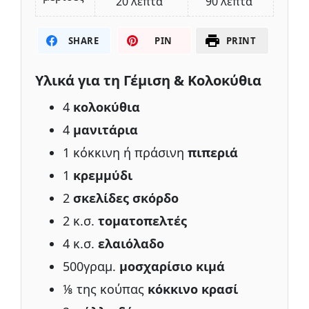
20 λεπτά
90 λεπτά
SHARE
PIN
PRINT
Υλικά για τη Γέμιση & Κολοκύθια
4
κολοκύθια
4
μανιτάρια
1 κόκκινη ή πράσινη
πιπεριά
1
κρεμμύδι
2
σκελίδες σκόρδο
2 κ.σ.
τοματοπελτές
4 κ.σ.
ελαιόλαδο
500γραμ.
μοσχαρίσιο κιμά
⅛ της κούπας
κόκκινο κρασί