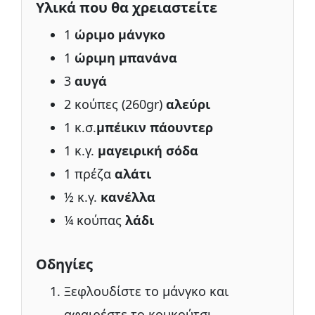
Υλικά που θα χρειαστείτε
1
ώριμο μάνγκο
1
ώριμη μπανάνα
3
αυγά
2 κούπες (260gr)
αλεύρι
1 κ.σ.
μπέικιν πάουντερ
1 κ.γ.
μαγειρική σόδα
1 πρέζα
αλάτι
½ κ.γ.
κανέλλα
¼ κούπας
λάδι
Οδηγίες
Ξεφλουδίστε το μάνγκο και
αφαιρέστε το κουκούτσι.